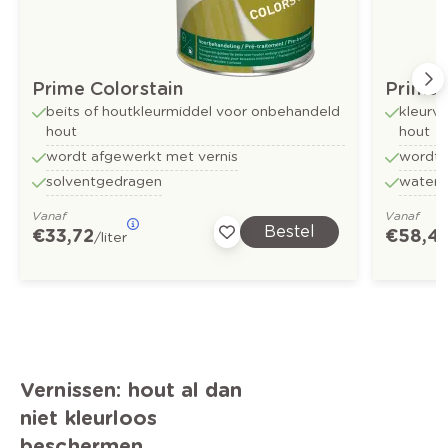
Prime Colorstain
Prime 
beits of houtkleurmiddel voor onbehandeld
kleurv
hout
hout
wordt afgewerkt met vernis
wordt 
solventgedragen
water
Vanaf
Vanaf
Bestel
€ 33,72
€ 58,4
/liter
Vernissen: hout al dan
niet kleurloos
beschermen