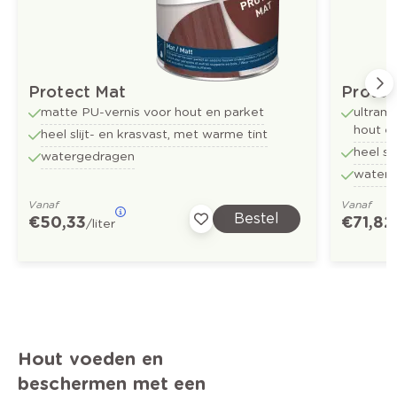
Protect Mat
Protec
matte PU-vernis voor hout en parket
ultram
hout e
heel slijt- en krasvast, met warme tint
heel sl
watergedragen
water
Vanaf
Vanaf
Bestel
€ 50,33
€ 71,82
/liter
Hout voeden en
beschermen met een