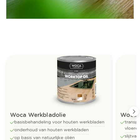
Woca Werkbladolie
Woca M
basisbehandeling voor houten werkbladen
transp
vloere
onderhoud van houten werkbladen
slijtva
op basis van natuurlijke oliën