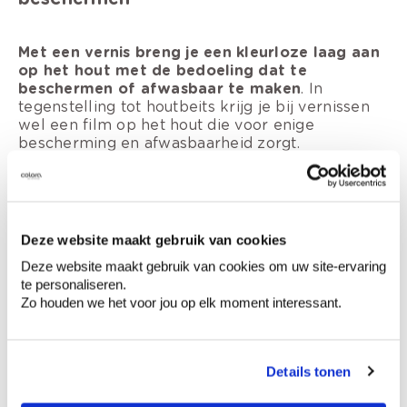
Met een vernis breng je een kleurloze laag aan
op het hout met de bedoeling dat te
beschermen of afwasbaar te maken
. In
tegenstelling tot houtbeits krijg je bij vernissen
wel een film op het hout die voor enige
bescherming en afwasbaarheid zorgt.
Welke vernis je kiest, hangt af van de toepassing
en van je persoonlijke voorkeur. Wil je het
oppervlak zo goed als onzichtbaar maar toch
goed onderhoudbaar? Wil je een heel sterke en
Deze website maakt gebruik van cookies
slijtvaste vernis waarbij de vernis een
Deze website maakt gebruik van cookies om uw site-ervaring
antiekachtig, geel uitzicht heeft? Er zijn tal van
te personaliseren.
mogelijkheden.
Dikwijls moet je wel op zoek
Zo houden we het voor jou op elk moment interessant.
naar een compromisoplossing
. Een matte, en zo
goed als onzichtbare vernis, die perfect kras- en
slijtvast is, heel goed onderhoudbaar en
eenvoudig in gebruik maar reukloos bestaat
Details tonen
helaas niet. Je houdt best rekening met volgende
principes: