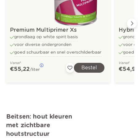
Premium Multiprimer Xs
Hybrid
grondlaag op white spirit basis
grondl
voor diverse ondergronden
voor d
goed schuurbaar en snel overschilderbaar
goed s
Vanaf
Vanaf
Bestel
€ 55,22
€ 54,9
/liter
Beitsen: hout kleuren
met zichtbare
houtstructuur