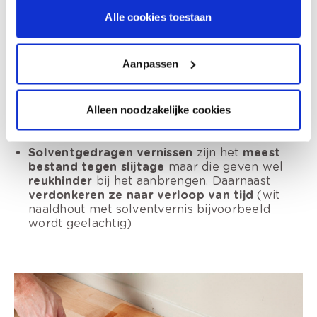
Alle cookies toestaan
Hoe matter
de vernis, hoe onzichtbaarder,
maar dan is de vernis ook
minder goed
bestand tegen krassen en opblinken
bij
Aanpassen
reinigen
Hogere glans
betekent beter bestand tegen
opblinken, vervuiling en krassen maar
kan
Alleen noodzakelijke cookies
wat ‘plastiekachtig’ ogen
Solventgedragen vernissen
zijn het
meest
bestand tegen slijtage
maar die geven wel
reukhinder
bij het aanbrengen. Daarnaast
verdonkeren ze naar verloop van tijd
(wit
naaldhout met solventvernis bijvoorbeeld
wordt geelachtig)