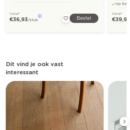
op basi
Vanaf
Vanaf
Bestel
€ 36,93
€ 39,9
/stuk
Dit vind je ook vast
interessant