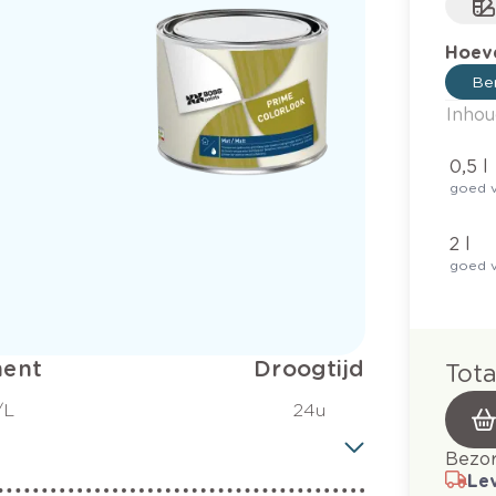
Hoeve
Ber
Inhou
0,5 l
goed v
2 l
goed v
ent
Droogtijd
Tota
/L
24u
Bezor
Lev