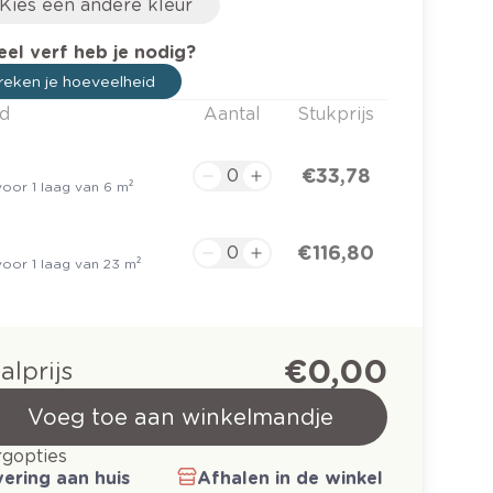
Kies een andere kleur
el verf heb je nodig?
eken je hoeveelheid
d
Aantal
Stukprijs
€ 33,78
oor 1 laag van 6 m²
€ 116,80
oor 1 laag van 23 m²
€ 0,00
alprijs
Voeg toe aan winkelmandje
gopties
ering aan huis
Afhalen in de winkel