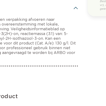
Bes
vr),
gele
 en verpakking afvoeren naar
 in overeenstemming met lokale,
eving. Veiligheidsinformatieblad op
-3(2H)-on, reactiemassa (3:1) van: 5-
yl-2H-isothiazool-3-on. Kan een
voor dit product (Cat. A/e): 130 g/l. Dit
or professioneel gebruik binnen niet
ing aangevraagd te worden bij ARBO voor
roduct