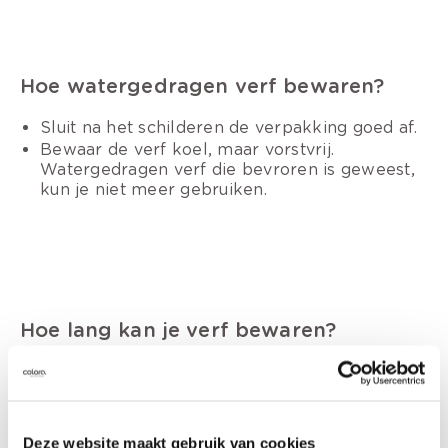
Hoe watergedragen verf bewaren?
Sluit na het schilderen de verpakking goed af.
Bewaar de verf koel, maar vorstvrij.
Watergedragen verf die bevroren is geweest,
kun je niet meer gebruiken.
Hoe lang kan je verf bewaren?
De meeste verven kan je (ook ongeopend)
1 jaar
na aankoop
bewaren op een koele, maar
vorstvrije plaats. Binnen deze tijdspanne kun je
verf met velvorming gerust hergebruiken als je
Deze website maakt gebruik van cookies