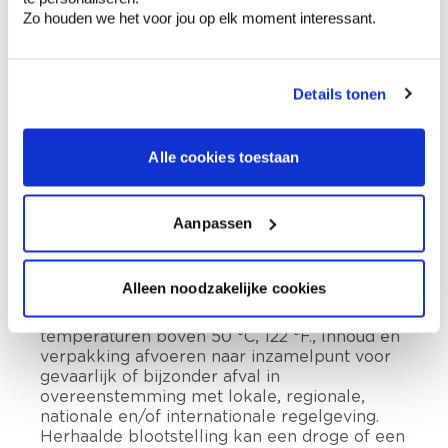
druk: kan openbarsten bij verhitting.,
Zo houden we het voor jou op elk moment interessant.
Veroorzaakt ernstige oogirritatie., Kan
slaperigheid of duizeligheid veroorzaken. Bij
het inwinnen van medisch advies, de
Details tonen
verpakking of het etiket ter beschikking
houden., Buiten het bereik van kinderen
houden., Lees aandachtig en volg alle
instructies op., Verwijderd houden van
Alle cookies toestaan
warmte, hete oppervlakken, vonken, open
vuur en andere ontstekingsbronnen. Niet
roken., Niet in een open vuur of op andere
Aanpassen
ontstekingsbronnen spuiten., Ook na gebruik
niet doorboren of verbranden., Spuitnevel
niet inademen., Alleen buiten of in een goed
Alleen noodzakelijke cookies
geventileerde ruimte gebruiken., Tegen
zonlicht beschermen. Niet blootstellen aan
temperaturen boven 50 °C, 122 °F., Inhoud en
verpakking afvoeren naar inzamelpunt voor
gevaarlijk of bijzonder afval in
overeenstemming met lokale, regionale,
nationale en/of internationale regelgeving.
Herhaalde blootstelling kan een droge of een