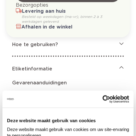
Bezorgopties
Levering aan huis
Besteld op weekdagen (ma-vr), binnen 2 à 3
werkdagen geleverd.
Afhalen in de winkel
Hoe te gebruiken?
Etiketinformatie
Gevarenaanduidingen
Deze website maakt gebruik van cookies
Bevat n-butylacetaat; ethylacetaat; 2-
methoxy-1-methylethylacetaat; aceton. Zeer
Deze website maakt gebruik van cookies om uw site-ervaring
licht ontvlambare aerosol., Houder onder
te personaliseren.