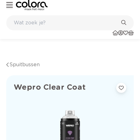
n langdurig resultaat
Inspirerend kleuradvies aan huis
Spuitbussen
Wepro Clear Coat