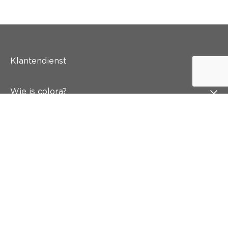
Klantendienst
Wie is colora?
Schilderen
Wand & vloer
Inspiratie
Snel naar