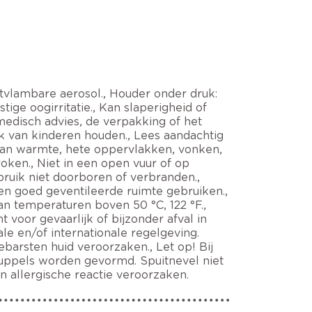
ontvlambare aerosol., Houder onder druk:
tige oogirritatie., Kan slaperigheid of
medisch advies, de verpakking of het
ik van kinderen houden., Lees aandachtig
n van warmte, hete oppervlakken, vonken,
oken., Niet in een open vuur of op
ruik niet doorboren of verbranden.,
een goed geventileerde ruimte gebruiken.,
an temperaturen boven 50 °C, 122 °F.,
voor gevaarlijk of bijzonder afval in
le en/of internationale regelgeving.
barsten huid veroorzaken., Let op! Bij
ruppels worden gevormd. Spuitnevel niet
 allergische reactie veroorzaken.