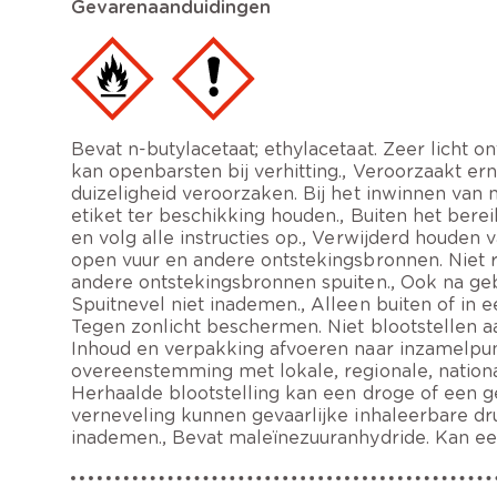
Gevarenaanduidingen
Bevat n-butylacetaat; ethylacetaat. Zeer licht 
kan openbarsten bij verhitting., Veroorzaakt erns
duizeligheid veroorzaken. Bij het inwinnen van 
etiket ter beschikking houden., Buiten het bere
en volg alle instructies op., Verwijderd houde
open vuur en andere ontstekingsbronnen. Niet r
andere ontstekingsbronnen spuiten., Ook na geb
Spuitnevel niet inademen., Alleen buiten of in 
Tegen zonlicht beschermen. Niet blootstellen a
Inhoud en verpakking afvoeren naar inzamelpunt 
overeenstemming met lokale, regionale, nationa
Herhaalde blootstelling kan een droge of een ge
verneveling kunnen gevaarlijke inhaleerbare d
inademen., Bevat maleïnezuuranhydride. Kan een