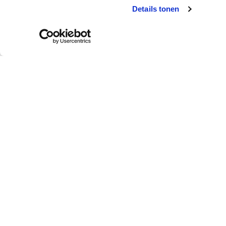
Details tonen
Klantendienst
Wie is colora?
Afhalen in de winkel
Over colora
Levering aan huis
Je colora-winkel in d
buurt
Betalen
Jobs bij colora
Retourneren
Over BOSS paints