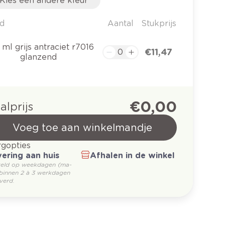
Kies een andere kleur
d
Aantal
Stukprijs
ml grijs antraciet r7016
€ 11,47
glanzend
€ 0,00
alprijs
Voeg toe aan winkelmandje
gopties
ering aan huis
Afhalen in de winkel
teld op weekdagen (ma-
 binnen 2 à 3 werkdagen
verd.