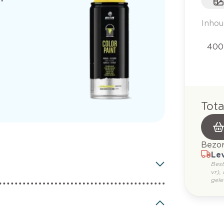
Inhou
400 
Tota
Bezor
Lev
Bes
vr),
gele