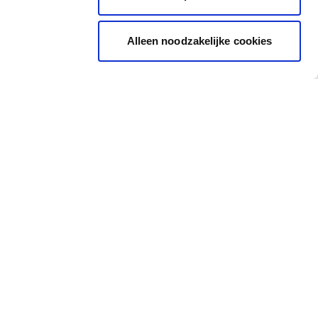
Alleen noodzakelijke cookies
Inspiratie
Snel naar
Inspiratiebeelden
Cadeaubon
Inkleurtool
Kleurkaartje
Alle kleuren
Kleurtester
Inkleurtool