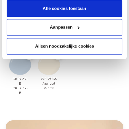
Alle cookies toestaan
Een andere originele manier om je kinderkamer
op te vrolijken is het schilderen van een
lambrisering
op de muur.
Hiervoor gebruik je
Aanpassen
twee kleuren die je strak aflijnt van elkaar
. Laat
de lambrisering doorlopen over meerdere
muren voor een extra speels effect.
Alleen noodzakelijke cookies
CK B 37-
WE Z039
B
Apricot
CK B 37-
White
B