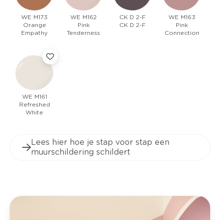
WE M173
WE M162
CK D 2-F
WE M163
Orange
Pink
CK D 2-F
Pink
Empathy
Tenderness
Connection
WE M161
Refreshed
White
Lees hier hoe je stap voor stap een
muurschildering schildert