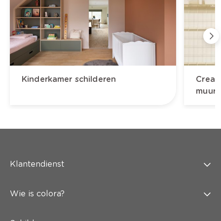
Kinderkamer schilderen
Creat
muur
Klantendienst
Wie is colora?