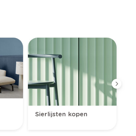
Ma
Sierlijsten kopen
ee
hu