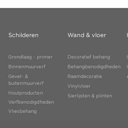
Schilderen
Wand & vloer
Grondlaag - primer
Decoratief behang
e
Binnenmuurverf
Behangbenodigdheden
Gevel- &
Raamdecoratie
buitenmuurverf
Vinylvloer
Houtproducten
Sierlijsten & plinten
Verfbenodigdheden
Vliesbehang