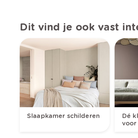
D
it vind je ook vast in
Slaapkamer schilderen
Dé k
voor