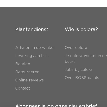
Klantendienst
Wie is colora?
Afhalen in de winkel
Over colora
Levering aan huis
Je colora-winkel in d
buurt
Betalen
Jobs bij colora
Retourneren
Over BOSS paints
Online reviews
Contact
Abonneer je op onze nieuwsbrief