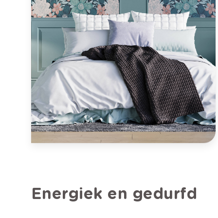
Bekijk inspiratiebeeld
Energiek en gedurfd