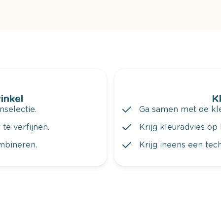
winkel
K
nselectie.
Ga samen met de kleu
te verfijnen.
Krijg kleuradvies op 
ombineren.
Krijg ineens een tec