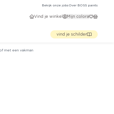
Bekijk onze jobs
Over BOSS paints
Vind je winkel
Mijn colora
vind je schilder
g of met een vakman