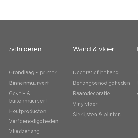
Schilderen
Wand & vloer
Grondlaag - primer
Decoratief behang
e
Binnenmuurverf
Behangbenodigdheden
Gevel- &
Raamdecoratie
buitenmuurverf
Vinylvloer
Houtproducten
Sierlijsten & plinten
Verfbenodigdheden
Vliesbehang