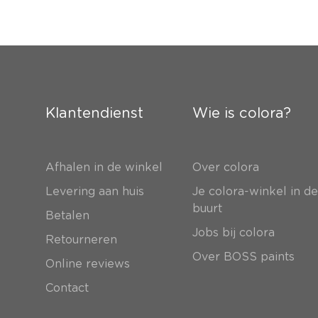
Klantendienst
Wie is colora?
Afhalen in de winkel
Over colora
Levering aan huis
Je colora-winkel in d
buurt
Betalen
Jobs bij colora
Retourneren
Over BOSS paints
Online reviews
Contact