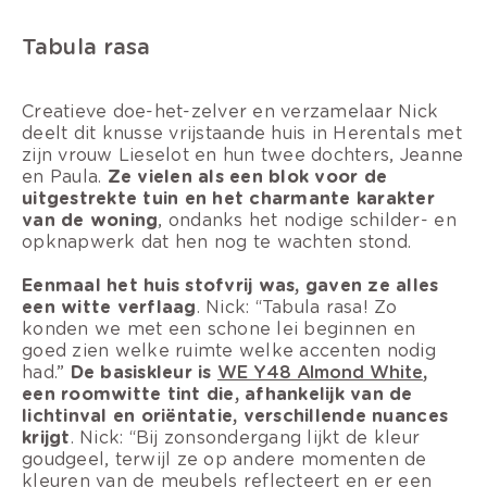
Tabula rasa
Creatieve doe-het-zelver en verzamelaar Nick
deelt dit knusse vrijstaande huis in Herentals met
zijn vrouw Lieselot en hun twee dochters, Jeanne
en Paula.
Ze vielen als een blok voor de
uitgestrekte tuin en het charmante karakter
van de woning
, ondanks het nodige schilder- en
opknapwerk dat hen nog te wachten stond.
Eenmaal het huis stofvrij was, gaven ze alles
een witte verflaag
. Nick: “Tabula rasa! Zo
konden we met een schone lei beginnen en
goed zien welke ruimte welke accenten nodig
had.”
De basiskleur is
WE Y48 Almond White
,
een roomwitte tint die, afhankelijk van de
lichtinval en oriëntatie, verschillende nuances
krijgt
. Nick: “Bij zonsondergang lijkt de kleur
goudgeel, terwijl ze op andere momenten de
kleuren van de meubels reflecteert en er een