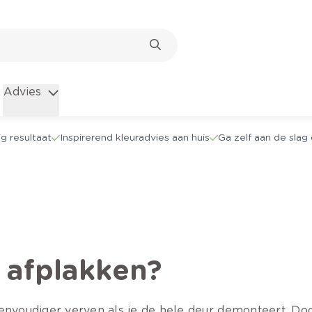
Advies
g resultaat
Inspirerend kleuradvies aan huis
Ga zelf aan de sla
 afplakken?
envoudiger verven als je de hele deur demonteert. Door