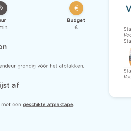
uur
Budget
min.
€
Sta
Voo
Sta
on
nendeur grondig vóór het afplakken.
St
Voo
jst af
t met een
geschikte afplaktape
.