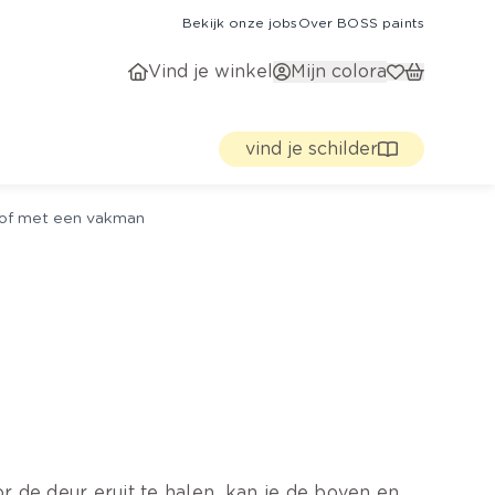
Bekijk onze jobs
Over BOSS paints
Vind je winkel
Mijn colora
vind je schilder
g of met een vakman
 de deur eruit te halen, kan je de boven en