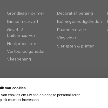
Grondlaag - primer
Decoratief behang
e
Binnenmuurverf
Behangbenodigdheden
Gevel- &
Raamdecoratie
buitenmuurverf
Vinylvloer
Houtproducten
Sierlijsten & plinten
Verfbenodigdheden
Vliesbehang
ik van cookies
van cookies om uw site-ervaring te personaliseren.
p elk moment interessant.