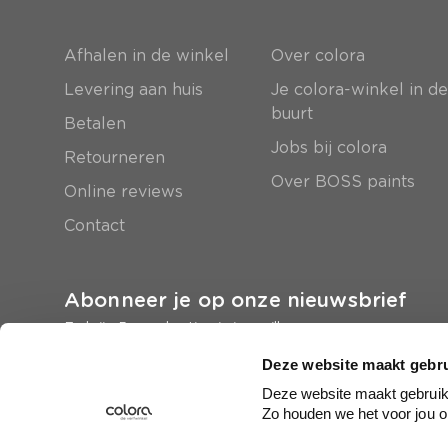
Afhalen in de winkel
Over colora
Levering aan huis
Je colora-winkel in d
buurt
Betalen
Jobs bij colora
Retourneren
Over BOSS paints
Online reviews
Contact
Abonneer je op onze nieuwsbrief
En krijg 5 euro korting in je mailbox
Deze website maakt gebru
Inschrijven
Deze website maakt gebruik 
Zo houden we het voor jou o