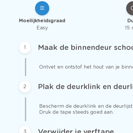
Moeilijkheidsgraad
D
Easy
15 
Maak de binnendeur scho
1
Ontvet en ontstof het hout van je bin
Plak de deurklink en deurli
2
Bescherm de deurklink en de deurlijs
Druk de tape steeds goed aan.
Verwijder je verftape
3