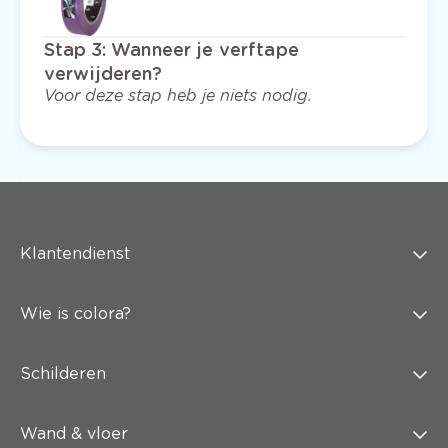
Stap 3
:
Wanneer je verftape
verwijderen?
Voor deze stap heb je niets nodig.
Klantendienst
Wie is colora?
Schilderen
Wand & vloer