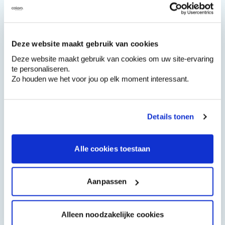
niet mee schildert. Plak de te
beschermen vlakken daarom af met een
afplaktape geschikt voor binnenmuren
.
Druk de tape steeds goed aan.
Deze website maakt gebruik van cookies
Deze website maakt gebruik van cookies om uw site-ervaring
Wanneer je verftape verwijderen?
3
te personaliseren.
Zo houden we het voor jou op elk moment interessant.
Verwijder de verftape onmiddellijk na het
schilderen. Zo bekom je de mooiste
scheiding tussen de kleur van het plafond
Details tonen
en de muren en vermijd je een
gekartelde lijn.
Alle cookies toestaan
Aanpassen
Bekijk de doet-het-zelf video
Alleen noodzakelijke cookies