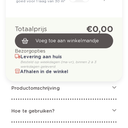
goed voor 1 laag van 30 m²
€ 0,00
Totaalprijs
Voeg toe aan winkelmandje
Bezorgopties
Levering aan huis
Besteld op weekdagen (ma-vr), binnen 2 à 3
werkdagen geleverd.
Afhalen in de winkel
Productomschrijving
Hoe te gebruiken?