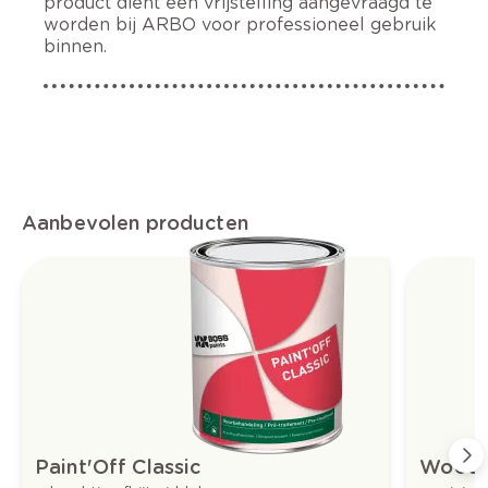
product dient een vrijstelling aangevraagd te
worden bij ARBO voor professioneel gebruik
binnen.
Aanbevolen producten
Paint'Off Classic
Woodm