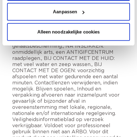
voor in het water levende organismen, met
langdurige gevolgen. Buiten het bereik van
Aanpassen
kinderen houden., Verwijderd houden van
warmte, hete oppervlakken, vonken, open
vuur en andere ontstekingsbronnen. Niet
Alleen noodzakelijke cookies
roken., Draag beschermende handschoenen,
beschermende kleding, oogbescherming,
gelaatsbescherming., NA INSLIKKEN:
onmiddellijk arts, een ANTIGIFCENTRUM
raadplegen., BIJ CONTACT MET DE HUID:
met veel water en zeep wassen., BIJ
CONTACT MET DE OGEN: voorzichtig
afspoelen met water gedurende een aantal
minuten. Contactlenzen verwijderen, indien
mogelijk. Blijven spoelen., Inhoud en
verpakking afvoeren naar inzamelpunt voor
gevaarlijk of bijzonder afval in
overeenstemming met lokale, regionale,
nationale en/of internationale regelgeving.
Veiligheidsinformatieblad op verzoek
verkrijgbaar. Voldoet voor professioneel
gebruik binnen niet aan ARBO. Voor dit