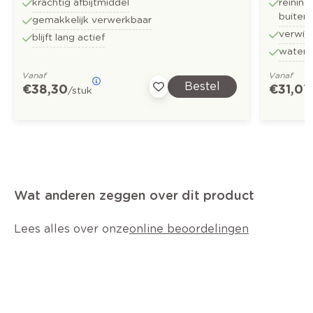
krachtig afbijtmiddel
reinin
buiten
gemakkelijk verwerkbaar
verwijd
blijft lang actief
water
Vanaf
Vanaf
Bestel
€ 38,30
€ 31,07
/stuk
Wat anderen zeggen over dit product
Lees alles over onze
online beoordelingen