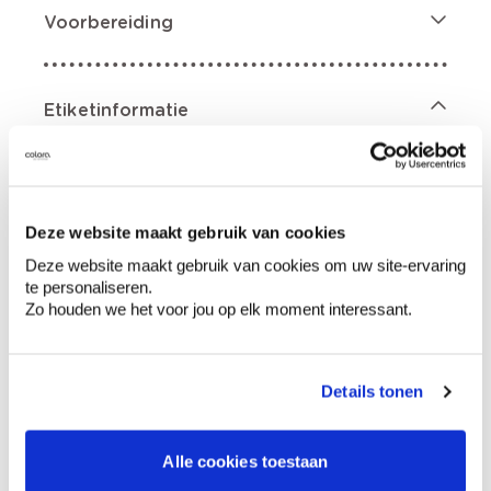
Voorbereiding
Etiketinformatie
Gevarenaanduidingen
Deze website maakt gebruik van cookies
Deze website maakt gebruik van cookies om uw site-ervaring
te personaliseren.
Bevat 4,5-dichloro-2-octyl-2H-isothiazool-3-
Zo houden we het voor jou op elk moment interessant.
on; 2-octyl-2H-isothiazool-3-on;
koolwaterstoffen, C11-C12, isoalkanen,
cyclisch, <2% aromaten. Ontvlambare
Details tonen
vloeistof en damp., Kan dodelijk zijn als de
stof bij inslikken in de luchtwegen
terechtkomt., Veroorzaakt huidirritatie., Kan
een allergische huidreactie veroorzaken.,
Alle cookies toestaan
Veroorzaakt ernstige oogirritatie., Zeer giftig