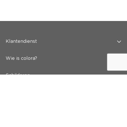
Klantendienst
Wie is colora?
Schilderen
Wand & vloer
Inspiratie
Snel naar