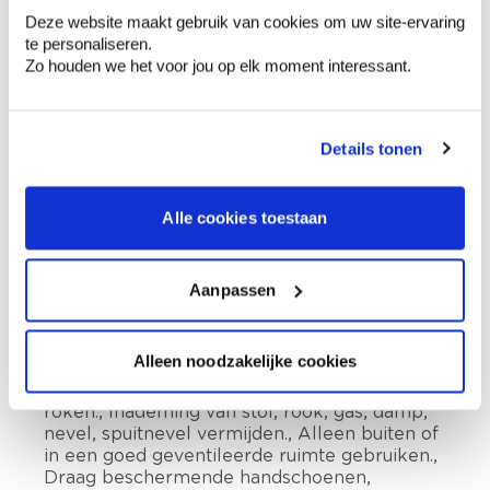
Deze website maakt gebruik van cookies om uw site-ervaring
Gevarenaanduidingen
te personaliseren.
Zo houden we het voor jou op elk moment interessant.
Details tonen
Bevat koolwaterstoffen, C9-C11, n-alkanen,
iso-alkanen, cyclische, <2% aromaten.
Ontvlambare vloeistof en damp., Kan dodelijk
Alle cookies toestaan
zijn als de stof bij inslikken in de luchtwegen
terechtkomt., Kan slaperigheid of duizeligheid
veroorzaken. Bij het inwinnen van medisch
Aanpassen
advies, de verpakking of het etiket ter
beschikking houden., Buiten het bereik van
kinderen houden., Verwijderd houden van
Alleen noodzakelijke cookies
warmte, hete oppervlakken, vonken, open
vuur en andere ontstekingsbronnen. Niet
roken., Inademing van stof, rook, gas, damp,
nevel, spuitnevel vermijden., Alleen buiten of
in een goed geventileerde ruimte gebruiken.,
Draag beschermende handschoenen,