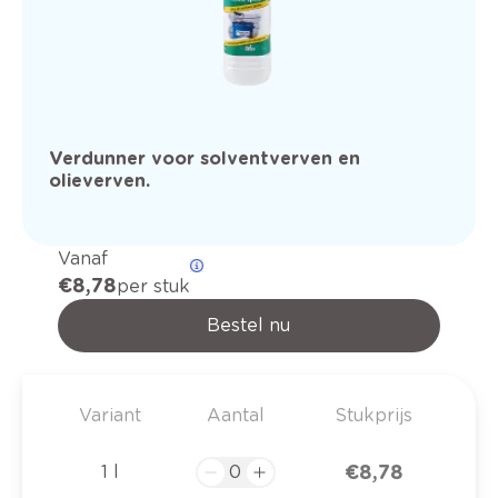
Verdunner voor solventverven en
olieverven.
Vanaf
€ 8,78
per stuk
Bestel nu
Variant
Aantal
Stukprijs
€ 8,78
1 l