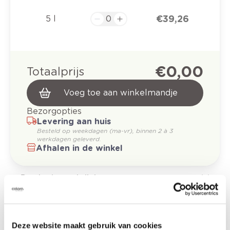
€ 39,26
5 l
€ 0,00
Totaalprijs
Voeg toe aan winkelmandje
Bezorgopties
Levering aan huis
Besteld op weekdagen (ma-vr), binnen 2 à 3
werkdagen geleverd.
Afhalen in de winkel
Productomschrijving
Etiketinformatie
Deze website maakt gebruik van cookies