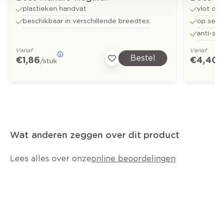
plastieken handvat
vlot d
beschikbaar in verschillende breedtes
op sem
anti-sp
Vanaf
Vanaf
Bestel
€ 1,86
€ 4,40
/stuk
Wat anderen zeggen over dit product
Lees alles over onze
online beoordelingen