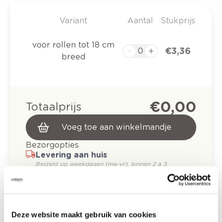
Variant
Aantal
Stukprijs
voor rollen tot 18 cm
€ 3,36
breed
€ 0,00
Totaalprijs
Voeg toe aan winkelmandje
Bezorgopties
Levering aan huis
Besteld op weekdagen (ma-vr), binnen 2 à 3
werkdagen geleverd.
Afhalen in de winkel
Productomschrijving
Deze website maakt gebruik van cookies