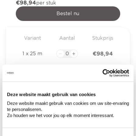
€ 98,94
per stuk
Bestel nu
Variant
Aantal
Stukprijs
€ 98,94
1 x 25 m
€ 0,00
Totaalprijs
Deze website maakt gebruik van cookies
Voeg toe aan winkelmandje
Deze website maakt gebruik van cookies om uw site-ervaring
Bezorgopties
te personaliseren.
Levering aan huis
Zo houden we het voor jou op elk moment interessant.
Besteld op weekdagen (ma-vr), binnen 2 à 3
werkdagen geleverd.
Afhalen in de winkel