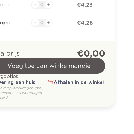
€ 4,23
rijen
€ 4,28
rijen
€ 0,00
alprijs
Voeg toe aan winkelmandje
gopties
ering aan huis
Afhalen in de winkel
teld op weekdagen (ma-
 binnen 2 à 3 werkdagen
verd.