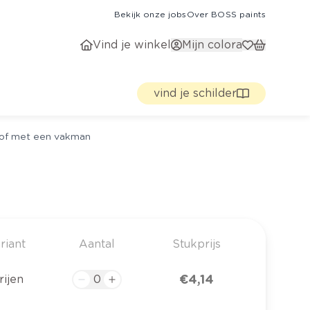
Bekijk onze jobs
Over BOSS paints
Vind je winkel
Mijn colora
vind je schilder
g of met een vakman
riant
Aantal
Stukprijs
€ 4,14
rijen