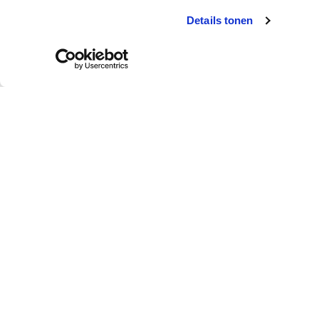
Details tonen
Klantendienst
Wie is colora?
Afhalen in de winkel
Over colora