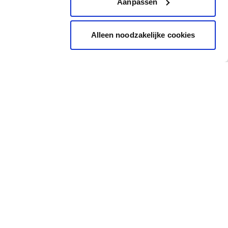
Aanpassen
Alleen noodzakelijke cookies
Inspiratie
Snel naar
Inspiratiebeelden
Cadeaubon