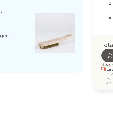
4 
t
5 
agen
Tota
Bezor
Lev
Bes
vr),
gele