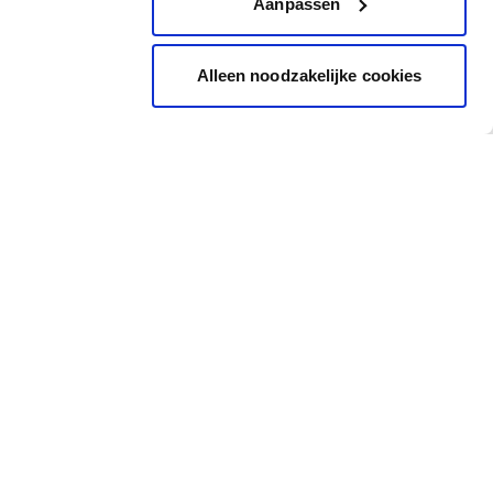
Aanpassen
Alleen noodzakelijke cookies
Inspiratie
Snel naar
Inspiratiebeelden
Cadeaubon