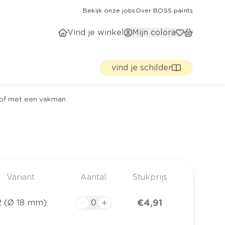
Bekijk onze jobs
Over BOSS paints
Vind je winkel
Mijn colora
vind je schilder
g of met een vakman
Variant
Aantal
Stukprijs
€ 4,91
2 (Ø 18 mm)