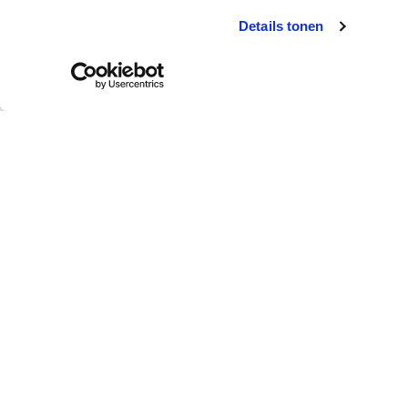
Details tonen
Klantendienst
Wie is colora?
Afhalen in de winkel
Over colora