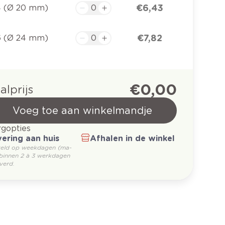
€ 6,43
4 (Ø 20 mm)
€ 7,82
6 (Ø 24 mm)
€ 0,00
alprijs
Voeg toe aan winkelmandje
gopties
ering aan huis
Afhalen in de winkel
teld op weekdagen (ma-
 binnen 2 à 3 werkdagen
verd.