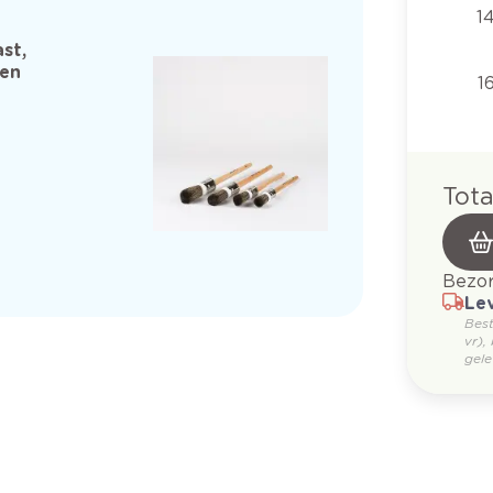
1
st,
 en
1
Tota
Bezor
Lev
Bes
vr),
gele