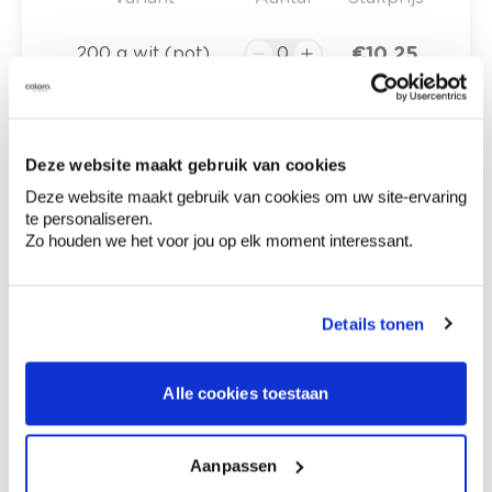
€ 10,25
200 g wit (pot)
€ 0,00
Totaalprijs
Deze website maakt gebruik van cookies
Deze website maakt gebruik van cookies om uw site-ervaring
Voeg toe aan winkelmandje
te personaliseren.
Zo houden we het voor jou op elk moment interessant.
Bezorgopties
Levering aan huis
Besteld op weekdagen (ma-vr), binnen 2 à 3
werkdagen geleverd.
Details tonen
Afhalen in de winkel
Productomschrijving
Alle cookies toestaan
Aanpassen
Hoe te gebruiken?