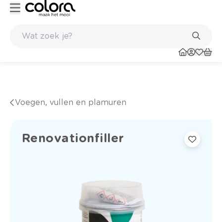
durig resultaat
Inspirerend kleuradvies aan huis
Voegen, vullen en plamuren
Renovationfiller