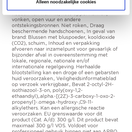
Ontvlambare vloeistof en damp. Buiten het
Alleen noodzakelijke cookies
bereik van kinderen houden., Verwijderd
houden van warmte, hete oppervlakken,
vonken, open vuur en andere
ontstekingsbronnen. Niet roken., Draag
beschermende handschoenen., In geval van
brand: Blussen met bluspoeder, kooldioxide
(CO2), schuim., Inhoud en verpakking
afvoeren naar inzamelpunt voor gevaarlijk of
bijzonder afval in overeenstemming met
lokale, regionale, nationale en/of
internationale regelgeving. Herhaalde
blootstelling kan een droge of een gebarsten
huid veroorzaken., Veiligheidsinformatieblad
op verzoek verkrijgbaar., Bevat 2-octyl-2H-
isothiazool-3-on, poly(oxy-1,2-
ethaandiyl),.alpha.-[(2Z)-3-carboxy-1-oxo-2-
propenyl]-.omega.-hydroxy-,C9-11-
alkylethers. Kan een allergische reactie
veroorzaken. EU grenswaarde voor dit
product (Cat. A/d): 300 g/l. Dit product bevat
maximaal 300 g/l VOS. Voldoet voor
professioneel gebruik binnen niet aan ARBO.