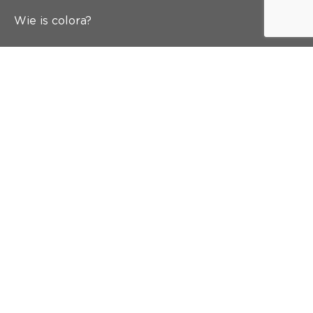
Wie is colora?
Schilderen
Wand & vloer
Inspiratie
Snel naar
Abonneer je op onze nieuwsbrief
En krijg 5 euro korting in je mailbox
Inschrijven