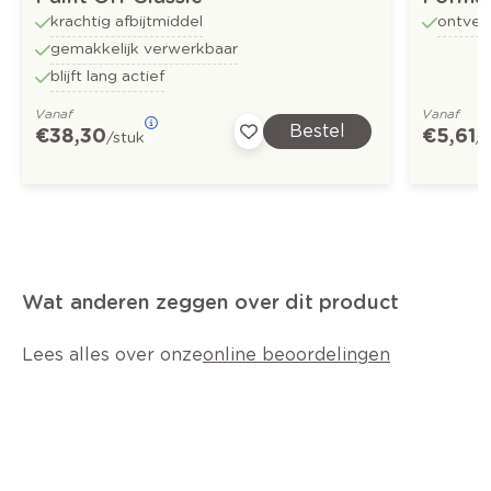
krachtig afbijtmiddel
ontvet
gemakkelijk verwerkbaar
blijft lang actief
Vanaf
Vanaf
Bestel
€ 38,30
€ 5,61
/stuk
/
Wat anderen zeggen over dit product
Lees alles over onze
online beoordelingen