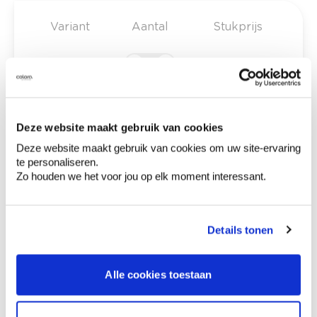
Variant
Aantal
Stukprijs
€ 3,33
4 cm
€ 4,59
6 cm
Deze website maakt gebruik van cookies
€ 5,94
8 cm
Deze website maakt gebruik van cookies om uw site-ervaring
te personaliseren.
Zo houden we het voor jou op elk moment interessant.
€ 6,78
10 cm
Details tonen
€ 0,00
Totaalprijs
Alle cookies toestaan
Voeg toe aan winkelmandje