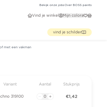
Bekijk onze jobs
Over BOSS paints
Vind je winkel
Mijn colora
vind je schilder
g of met een vakman
Variant
Aantal
Stukprijs
€ 1,42
echno 319100