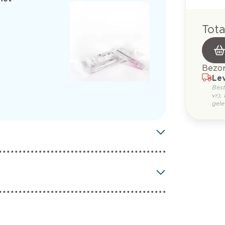
Tota
Bezor
Lev
Bes
vr),
gele