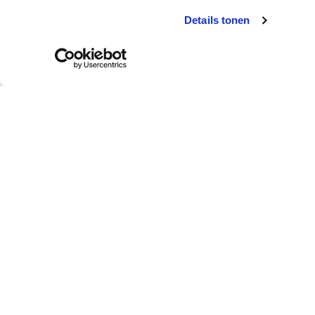
Details tonen
Klantendienst
Wie is colora?
Afhalen in de winkel
Over colora