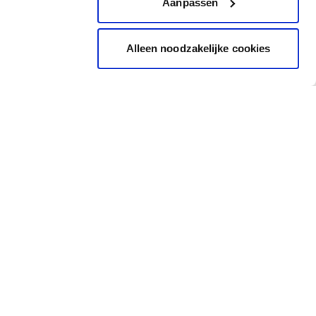
Aanpassen
Alleen noodzakelijke cookies
Inspiratie
Snel naar
Inspiratiebeelden
Cadeaubon