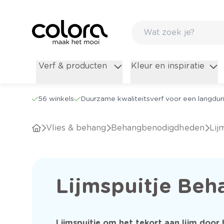
Verf & producten
Kleur en inspiratie
56 winkels
Duurzame kwaliteitsverf voor een langduri
Vlies & behang
Behangbenodigdheden
Li
Lijmspuitje Beh
Lijmspuitje om het tekort aan lijm door 