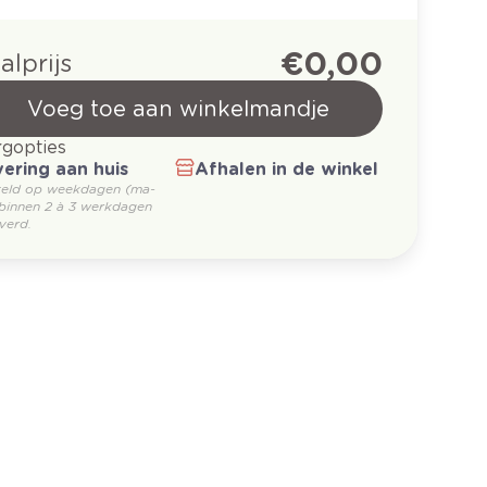
€ 0,00
alprijs
Voeg toe aan winkelmandje
gopties
ering aan huis
Afhalen in de winkel
teld op weekdagen (ma-
 binnen 2 à 3 werkdagen
verd.