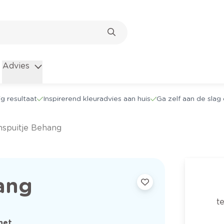
Advies
g resultaat
Inspirerend kleuradvies aan huis
Ga zelf aan de sla
jmspuitje Behang
ang
t
het