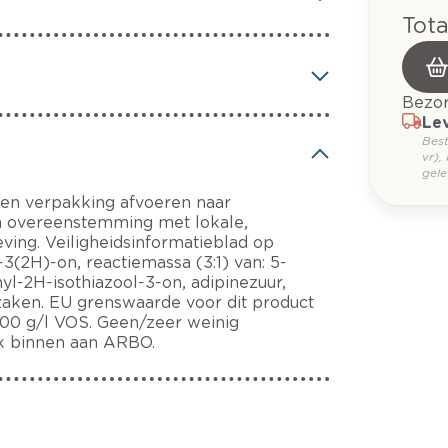
Tota
Bezor
Lev
Bes
vr),
gele
 en verpakking afvoeren naar
 in overeenstemming met lokale,
eving. Veiligheidsinformatieblad op
-3(2H)-on, reactiemassa (3:1) van: 5-
yl-2H-isothiazool-3-on, adipinezuur,
rzaken. EU grenswaarde voor dit product
 100 g/l VOS. Geen/zeer weinig
ik binnen aan ARBO.