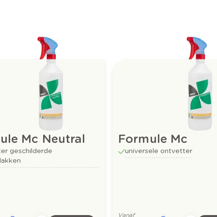
ule Mc Neutral
Formule Mc
ter geschilderde
universele ontvetter
lakken
Vanaf