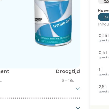
Hoeve
Ber
Inhou
0,25 
goed v
0,5 l
goed v
1 l
ent
Droogtijd
goed v
L
6 - 18u
2,5 l
goed v