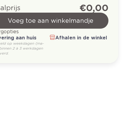
€ 0,00
alprijs
Voeg toe aan winkelmandje
gopties
ering aan huis
Afhalen in de winkel
teld op weekdagen (ma-
 binnen 2 à 3 werkdagen
verd.