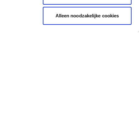
Alleen noodzakelijke cookies
Inspiratie
Snel naar
Inspiratiebeelden
Cadeaubon
Inkleurtool
Kleurkaartje
Alle kleuren
Kleurtester
Inkleurtool