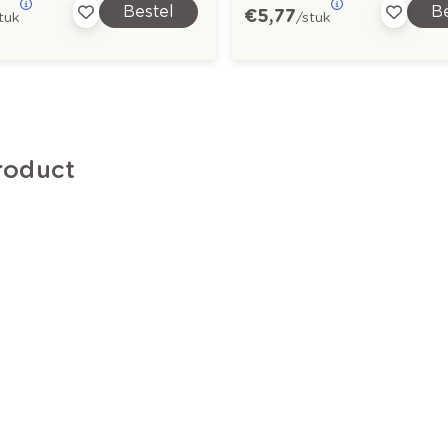
Bestel
Be
€ 5,77
tuk
/stuk
roduct