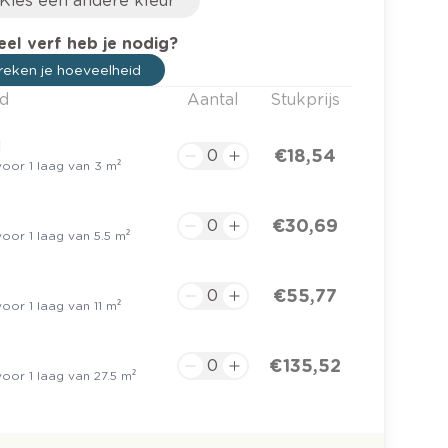
Kies een andere kleur
el verf heb je nodig?
eken je hoeveelheid
d
Aantal
Stukprijs
l
€ 18,54
oor 1 laag van 3 m²
€ 30,69
oor 1 laag van 5.5 m²
€ 55,77
oor 1 laag van 11 m²
€ 135,52
oor 1 laag van 27.5 m²