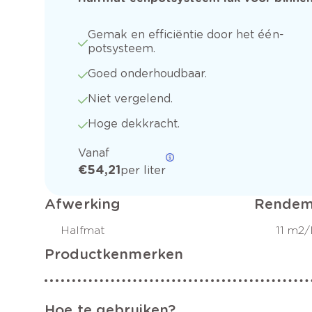
Gemak en efficiëntie door het één-
potsysteem.
Goed onderhoudbaar.
Niet vergelend.
Hoge dekkracht.
Vanaf
€ 54,21
per liter
Afwerking
Rendem
Halfmat
11 m2/
Productkenmerken
Hoe te gebruiken?