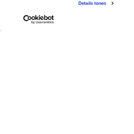
Details tonen
Klantendienst
Wie is colora?
Afhalen in de winkel
Over colora
Levering aan huis
Je colora-winkel in d
buurt
Betalen
Jobs bij colora
Retourneren
Over BOSS paints