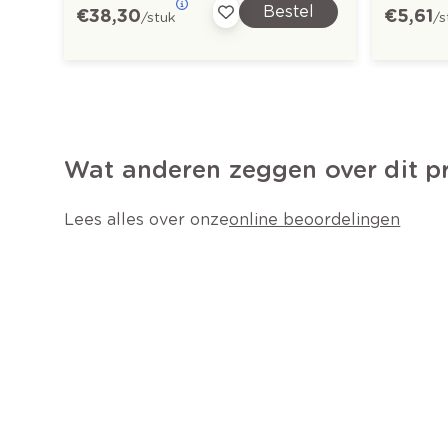
Bestel
€ 38,30
€ 5,61
/stuk
/s
Wat anderen zeggen over dit p
Lees alles over onze
online beoordelingen