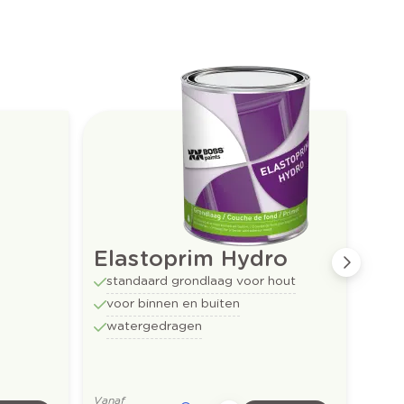
Elastoprim Hydro
Hy
Pu
standaard grondlaag voor hout
voor binnen en buiten
gro
watergedragen
vo
goe
ove
Vanaf
Vanaf