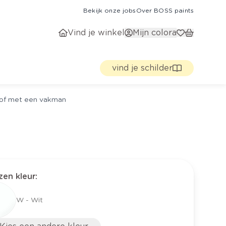
Bekijk onze jobs
Over BOSS paints
Vind je winkel
Mijn colora
vind je schilder
g of met een vakman
en kleur
:
W - Wit