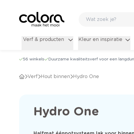
Verf & producten
Kleur en inspiratie
56 winkels
Duurzame kwaliteitsverf voor een langduri
Verf
Hout binnen
Hydro One
Hydro One
Halfmat éénpotsysteem lak voor binnen