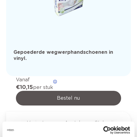
Gepoederde wegwerphandschoenen in
vinyl.
Vanaf
€ 10,15
per stuk
Bestel nu
Variant
Aantal
Stukprijs