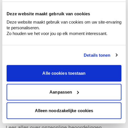
€ 10,15
100x large
Deze website maakt gebruik van cookies
Deze website maakt gebruik van cookies om uw site-ervaring
te personaliseren.
€ 0,00
Totaalprijs
Zo houden we het voor jou op elk moment interessant.
Voeg toe aan winkelmandje
Bezorgopties
Details tonen
Levering aan huis
Besteld op weekdagen (ma-vr), binnen 2 à 3
werkdagen geleverd.
Afhalen in de winkel
Alle cookies toestaan
Aanpassen
Alleen noodzakelijke cookies
Wat anderen zeggen over dit product
Lees alles over onze
online beoordelingen