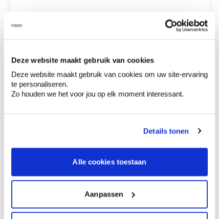
€ 6,93
storch 353005
Deze website maakt gebruik van cookies
€ 0,00
Totaalprijs
Deze website maakt gebruik van cookies om uw site-ervaring
te personaliseren.
Voeg toe aan winkelmandje
Zo houden we het voor jou op elk moment interessant.
Bezorgopties
Levering aan huis
Besteld op weekdagen (ma-vr), binnen 2 à 3
Details tonen
werkdagen geleverd.
Afhalen in de winkel
Alle cookies toestaan
Productomschrijving
Aanpassen