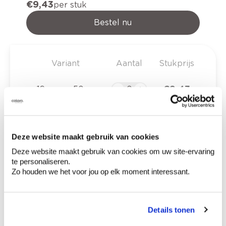
€ 9,43
per stuk
Bestel nu
Variant
Aantal
Stukprijs
€ 9,43
19 mm x 50 m
€ 12,43
25 mm x 50 m
Deze website maakt gebruik van cookies
€ 18,90
38 mm x 50 m
Deze website maakt gebruik van cookies om uw site-ervaring
te personaliseren.
Zo houden we het voor jou op elk moment interessant.
€ 0,00
Totaalprijs
Details tonen
Voeg toe aan winkelmandje