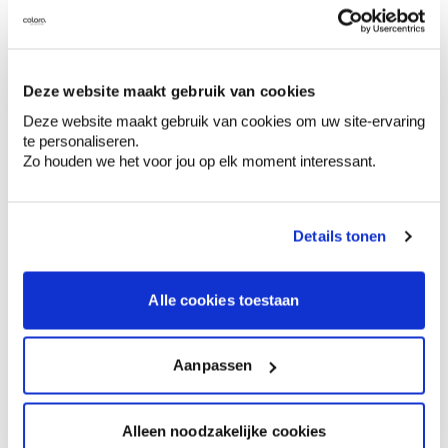
Voeg toe aan winkelmandje
Bezorgopties
Levering aan huis
Besteld op weekdagen (ma-vr), binnen 2 à 3
Deze website maakt gebruik van cookies
werkdagen geleverd.
Afhalen in de winkel
Deze website maakt gebruik van cookies om uw site-ervaring
te personaliseren.
Zo houden we het voor jou op elk moment interessant.
Productomschrijving
Details tonen
Productkenmerken
Alle cookies toestaan
Aanpassen
Aanbevolen producten
Alleen noodzakelijke cookies