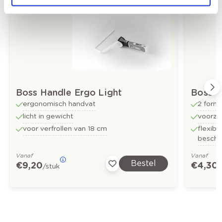
Boss Handle Ergo Light
Boss 
ergonomisch handvat
2 forma
licht in gewicht
voorzie
voor verfrollen van 18 cm
flexib
beschi
Vanaf
Vanaf
Bestel
€ 9,20
€ 4,30
/stuk
/