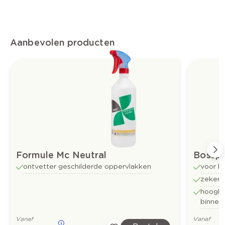
Aanbevolen producten
Formule Mc Neutral
Bossp
ontvetter geschilderde oppervlakken
voor b
zekerh
hoogkw
binnen
Vanaf
Vanaf