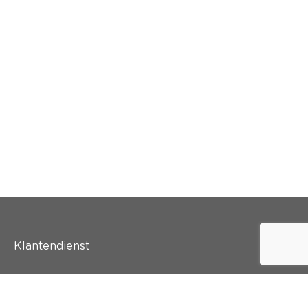
Klantendienst
Wie is colora?