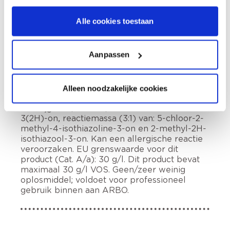
Alle cookies toestaan
Voorbereiding
Aanpassen
Etiketinformatie
Buiten het bereik van kinderen houden.
Alleen noodzakelijke cookies
Veiligheidsinformatieblad op verzoek
verkrijgbaar., Bevat 1,2-benzisothiazool-
3(2H)-on, reactiemassa (3:1) van: 5-chloor-2-
methyl-4-isothiazoline-3-on en 2-methyl-2H-
isothiazool-3-on. Kan een allergische reactie
veroorzaken. EU grenswaarde voor dit
product (Cat. A/a): 30 g/l. Dit product bevat
maximaal 30 g/l VOS. Geen/zeer weinig
oplosmiddel; voldoet voor professioneel
gebruik binnen aan ARBO.