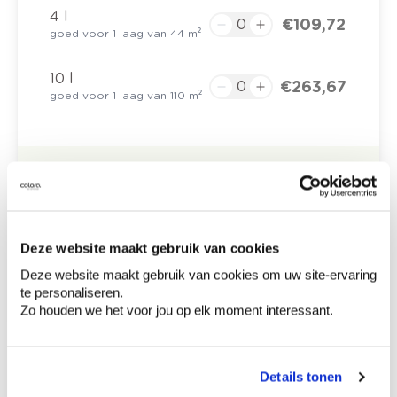
4 l
€ 109,72
goed voor 1 laag van 44 m²
10 l
€ 263,67
goed voor 1 laag van 110 m²
€ 0,00
Totaalprijs
Voeg toe aan winkelmandje
Deze website maakt gebruik van cookies
Bezorgopties
Levering aan huis
Deze website maakt gebruik van cookies om uw site-ervaring
Besteld op weekdagen (ma-vr), binnen 2 à 3
te personaliseren.
werkdagen geleverd.
Zo houden we het voor jou op elk moment interessant.
Afhalen in de winkel
Hoe te gebruiken?
Details tonen