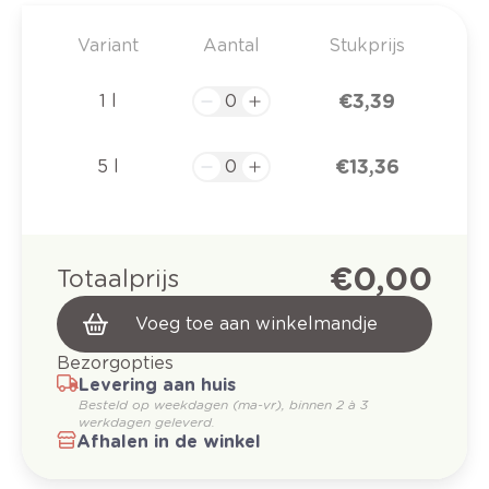
Variant
Aantal
Stukprijs
€ 3,39
1 l
€ 13,36
5 l
€ 0,00
Totaalprijs
Voeg toe aan winkelmandje
Bezorgopties
Levering aan huis
Besteld op weekdagen (ma-vr), binnen 2 à 3
werkdagen geleverd.
Afhalen in de winkel