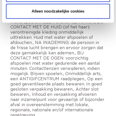
goed geventileerde ruimte gebruiken., Draag
beschermende handschoenen,
Alleen noodzakelijke cookies
beschermende kleding, oogbescherming,
gelaatsbescherming., NA INSLIKKEN: de
mond spoelen. GEEN braken opwekken., BIJ
CONTACT MET DE HUID (of het haar):
verontreinigde kleding onmiddellijk
uittrekken. Huid met water afspoelen of
afdouchen., NA INADEMING: de persoon in
de frisse lucht brengen en ervoor zorgen dat
deze gemakkelijk kan ademen., BIJ
CONTACT MET DE OGEN: voorzichtig
afspoelen met water gedurende een aantal
minuten. Contactlenzen verwijderen, indien
mogelijk. Blijven spoelen., Onmiddellijk arts,
een ANTIGIFCENTRUM raadplegen., Op een
goed geventileerde plaats bewaren. In goed
gesloten verpakking bewaren., Achter slot
bewaren., Inhoud en verpakking afvoeren
naar inzamelpunt voor gevaarlijk of bijzonder
afval in overeenstemming met lokale,
regionale, nationale en/of internationale
regelgeving.