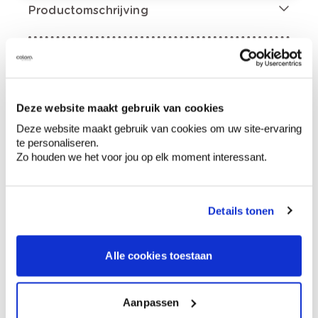
Productomschrijving
Etiketinformatie
Gevarenaanduidingen
Deze website maakt gebruik van cookies
Deze website maakt gebruik van cookies om uw site-ervaring
te personaliseren.
Zo houden we het voor jou op elk moment interessant.
Bevat ammoniak …. %. Veroorzaakt ernstige
brandwonden en oogletsel., Kan irritatie van
Details tonen
de luchtwegen veroorzaken., Schadelijk voor
in het water levende organismen, met
langdurige gevolgen. Bij het inwinnen van
Alle cookies toestaan
medisch advies, de verpakking of het etiket
ter beschikking houden., Buiten het bereik
van kinderen houden., Nevel, Spuitnevel,
Aanpassen
Damp niet inademen., Alleen buiten of in een