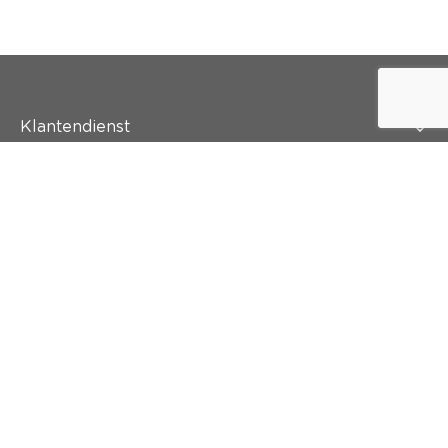
Klantendienst
Wie is colora?
Schilderen
Wand & vloer
Inspiratie
Snel naar