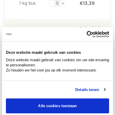
€ 13,39
1 kg bus
€ 0,00
Totaalprijs
Voeg toe aan winkelmandje
Bezorgopties
Deze website maakt gebruik van cookies
Levering aan huis
Besteld op weekdagen (ma-vr), binnen 2 à 3
Deze website maakt gebruik van cookies om uw site-ervaring
werkdagen geleverd.
te personaliseren.
Afhalen in de winkel
Zo houden we het voor jou op elk moment interessant.
Hoe te gebruiken?
Details tonen
Etiketinformatie
Alle cookies toestaan