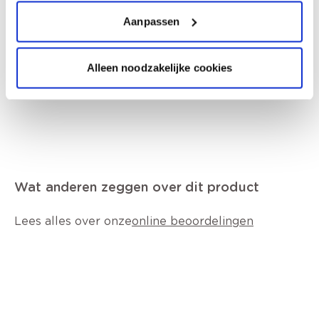
Bevat 1,2-benzisothiazool-3(2H)-on,
reactiemassa (3:1) van: 5-chloor-2-methyl-4-
Aanpassen
isothiazoline-3-on en 2-methyl-2H-
isothiazool-3-on. Kan een allergische reactie
veroorzaken., Veiligheidsinformatieblad op
Alleen noodzakelijke cookies
verzoek verkrijgbaar.
Wat anderen zeggen over dit product
Lees alles over onze
online beoordelingen