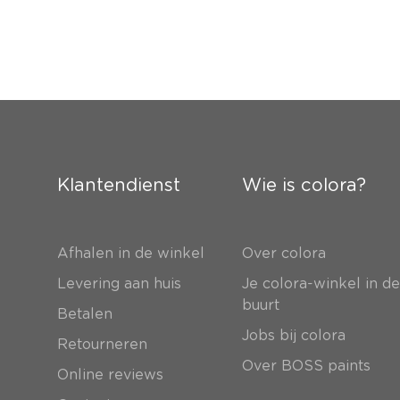
Klantendienst
Wie is colora?
Afhalen in de winkel
Over colora
Levering aan huis
Je colora-winkel in d
buurt
Betalen
Jobs bij colora
Retourneren
Over BOSS paints
Online reviews