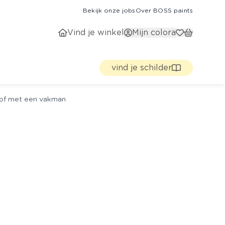
Bekijk onze jobs
Over BOSS paints
Vind je winkel
Mijn colora
vind je schilder
g of met een vakman