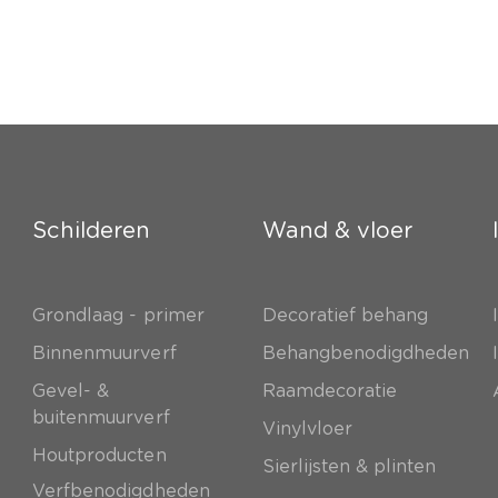
Schilderen
Wand & vloer
Grondlaag - primer
Decoratief behang
e
Binnenmuurverf
Behangbenodigdheden
Gevel- &
Raamdecoratie
buitenmuurverf
Vinylvloer
Houtproducten
Sierlijsten & plinten
Verfbenodigdheden