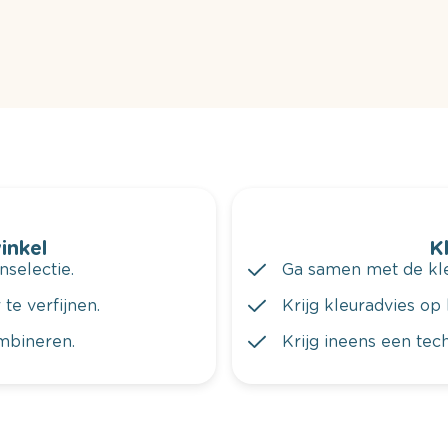
winkel
K
nselectie.
Ga samen met de kleu
te verfijnen.
Krijg kleuradvies op 
ombineren.
Krijg ineens een tec