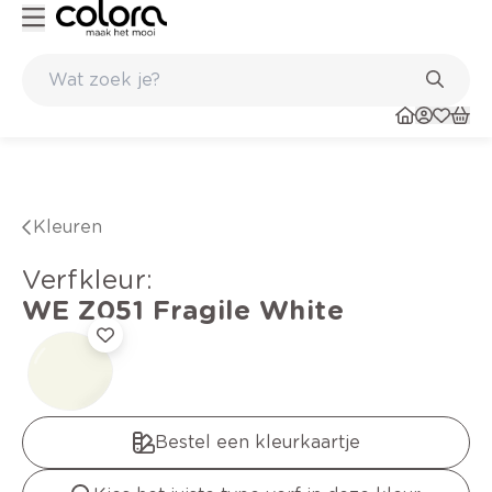
 een langdurig resultaat
Inspirerend kleuradvies aan huis
Kleuren
verfkleur
:
WE Z051
Fragile White
Bestel een kleurkaartje