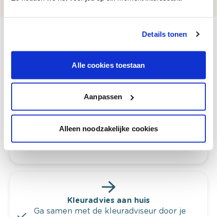
Details tonen
Alle cookies toestaan
Bekijk je kleur in de winkel
Ontdek er kleurechte stalen van je
kleurenselectie.
Aanpassen
Bekijk er de bijhorende tinten om je kleur
te verfijnen.
Alleen noodzakelijke cookies
Krijg persoonlijk advies om kleuren te
combineren.
Kleuradvies aan huis
Ga samen met de kleuradviseur door je