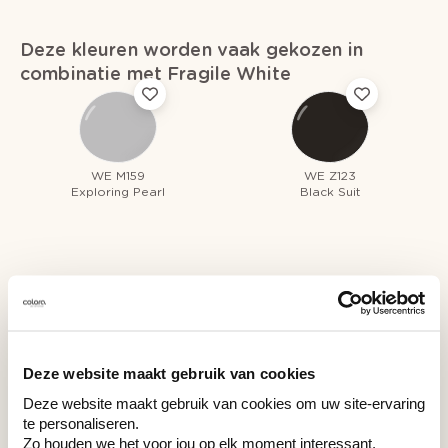
Deze kleuren worden vaak gekozen in
combinatie met Fragile White
WE M159
WE Z123
Exploring Pearl
Black Suit
Recent bekeken kleuren
Deze website maakt gebruik van cookies
Deze website maakt gebruik van cookies om uw site-ervaring
WE Z051
te personaliseren.
Fragile White
Zo houden we het voor jou op elk moment interessant.