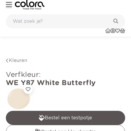
Duurzame kwaliteitsverf voor een langdurig resultaat
Kleuren
verfkleur
:
WE Y87
White Butterfly
Bestel een testpotje