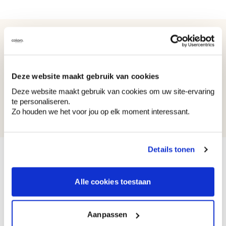
Recent bekeken kleuren
Deze website maakt gebruik van cookies
Deze website maakt gebruik van cookies om uw site-ervaring
WE Y87
te personaliseren.
White Butterfly
Zo houden we het voor jou op elk moment interessant.
Details tonen
Alle cookies toestaan
Bekijk je kleur in de winkel
Ontdek er kleurechte stalen van je
kleurenselectie.
Aanpassen