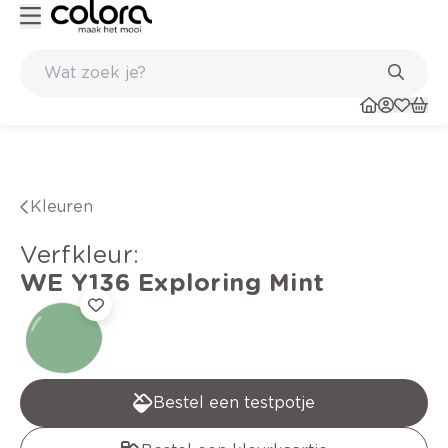
uurzame kwaliteitsverf voor een langdurig resultaat
Inspirerend kleuradvies aan hui
Kleuren
verfkleur
:
WE Y136
Exploring Mint
Bestel een testpotje