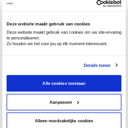
Bekijk je kleur in de winkel
Ontdek er kleurechte stalen van je
kleurenselectie.
Deze website maakt gebruik van cookies
Bekijk er de bijhorende tinten om je kleur
te verfijnen.
Deze website maakt gebruik van cookies om uw site-ervaring
te personaliseren.
Krijg persoonlijk advies om kleuren te
Zo houden we het voor jou op elk moment interessant.
combineren.
Details tonen
Kleuradvies aan huis
Alle cookies toestaan
Ga samen met de kleuradviseur door je
ruimtes.
Aanpassen
Krijg kleuradvies op basis van de lichtinval
en je meubels.
Krijg ineens een technologische check-up
Alleen noodzakelijke cookies
van je muren.