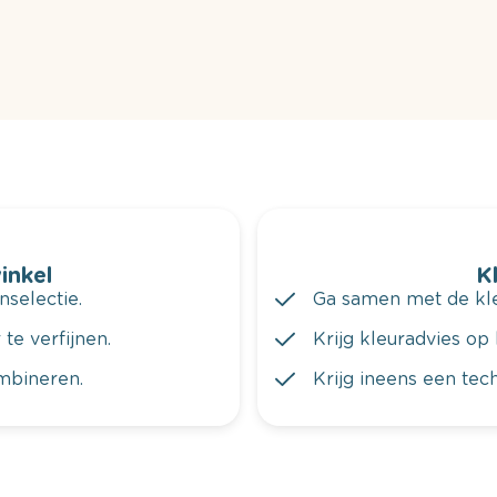
winkel
K
nselectie.
Ga samen met de kleu
te verfijnen.
Krijg kleuradvies op 
ombineren.
Krijg ineens een tec