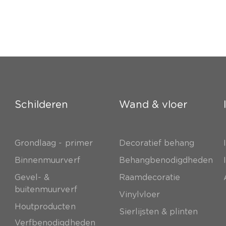
Schilderen
Wand & vloer
Grondlaag - primer
Decoratief behang
e
Binnenmuurverf
Behangbenodigdheden
Gevel- &
Raamdecoratie
buitenmuurverf
Vinylvloer
Houtproducten
Sierlijsten & plinten
Verfbenodigdheden