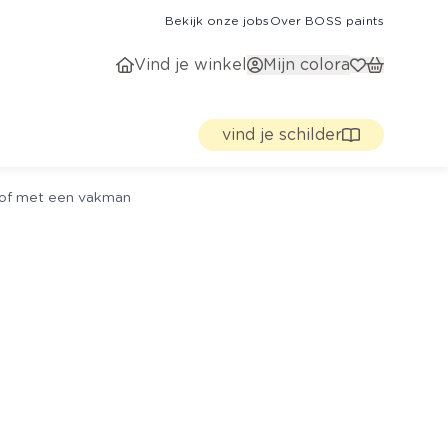
Bekijk onze jobs
Over BOSS paints
Vind je winkel
Mijn colora
vind je schilder
g of met een vakman