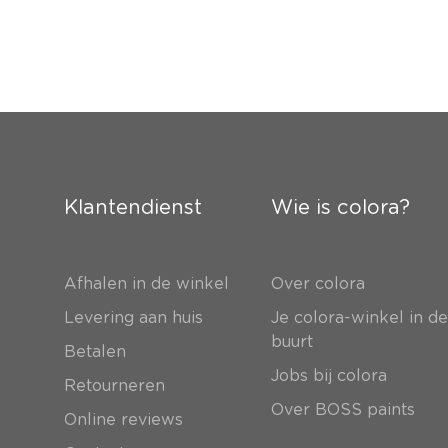
Klantendienst
Wie is colora?
Afhalen in de winkel
Over colora
Levering aan huis
Je colora-winkel in d
buurt
Betalen
Jobs bij colora
Retourneren
Over BOSS paints
Online reviews