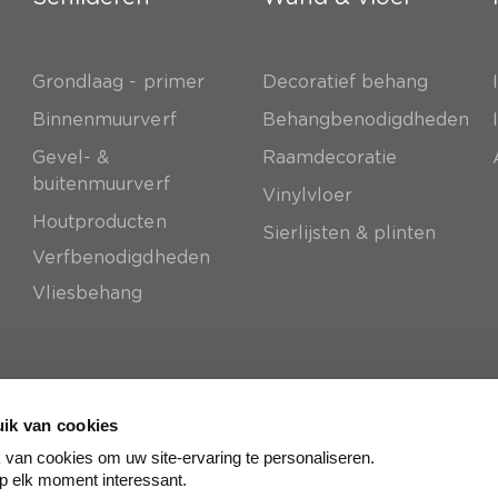
Grondlaag - primer
Decoratief behang
e
Binnenmuurverf
Behangbenodigdheden
Gevel- &
Raamdecoratie
buitenmuurverf
Vinylvloer
Houtproducten
Sierlijsten & plinten
Verfbenodigdheden
Vliesbehang
ik van cookies
van cookies om uw site-ervaring te personaliseren.
p elk moment interessant.