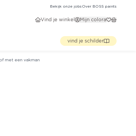
Bekijk onze jobs
Over BOSS paints
Vind je winkel
Mijn colora
vind je schilder
g of met een vakman