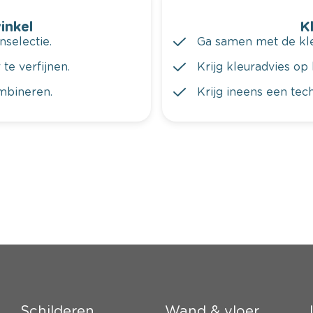
winkel
K
nselectie.
Ga samen met de kleu
te verfijnen.
Krijg kleuradvies op 
ombineren.
Krijg ineens een tec
Schilderen
Wand & vloer