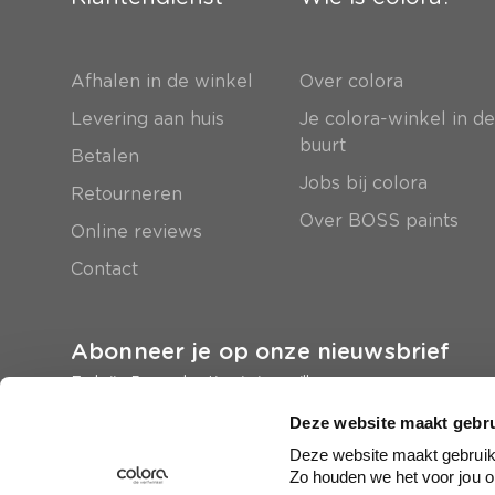
Afhalen in de winkel
Over colora
Levering aan huis
Je colora-winkel in d
buurt
Betalen
Jobs bij colora
Retourneren
Over BOSS paints
Online reviews
Contact
Abonneer je op onze nieuwsbrief
En krijg 5 euro korting in je mailbox
Deze website maakt gebru
Inschrijven
Deze website maakt gebruik 
Zo houden we het voor jou o