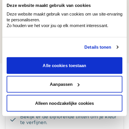
Deze website maakt gebruik van cookies
Recent bekeken kleuren
Deze website maakt gebruik van cookies om uw site-ervaring
te personaliseren.
Zo houden we het voor jou op elk moment interessant.
WE M147
Details tonen
Natural Cloud
Alle cookies toestaan
Aanpassen
Bekijk je kleur in de winkel
Ontdek er kleurechte stalen van je
Alleen noodzakelijke cookies
kleurenselectie.
Bekijk er de bijhorende tinten om je kleur
te verfijnen.