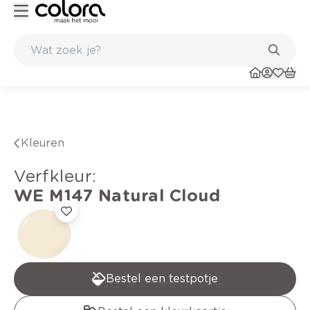
aat
Inspirerend kleuradvies aan huis
Kleuren
verfkleur
:
WE M147
Natural Cloud
Bestel een testpotje