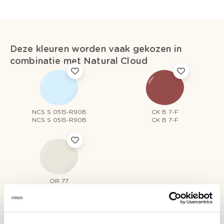
Deze kleuren worden vaak gekozen in
combinatie met Natural Cloud
NCS S 0515-R90B
CK B 7-F
NCS S 0515-R90B
CK B 7-F
OR 77
Art Maximum White