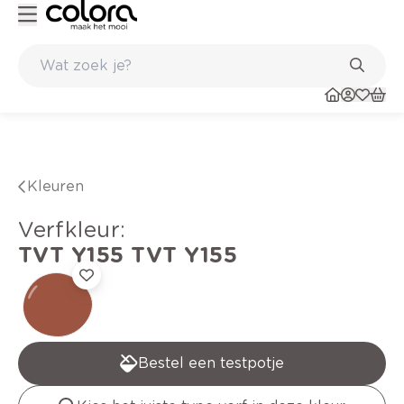
ltaat
Inspirerend kleuradvies aan huis
Kleuren
verfkleur
:
TVT Y155
TVT Y155
Bestel een testpotje