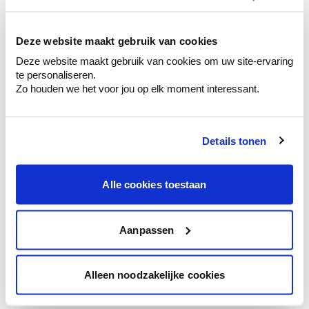
kleurenselectie.
Bekijk er de bijhorende tinten om je kleur
te verfijnen.
Deze website maakt gebruik van cookies
Deze website maakt gebruik van cookies om uw site-ervaring
Krijg persoonlijk advies om kleuren te
te personaliseren.
combineren.
Zo houden we het voor jou op elk moment interessant.
Details tonen
Kleuradvies aan huis
Ga samen met de kleuradviseur door je
Alle cookies toestaan
ruimtes.
Krijg kleuradvies op basis van de lichtinval
en je meubels.
Aanpassen
Krijg ineens een technologische check-up
van je muren.
Alleen noodzakelijke cookies