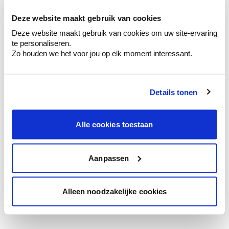
te verfijnen.
Deze website maakt gebruik van cookies
Krijg persoonlijk advies om kleuren te
Deze website maakt gebruik van cookies om uw site-ervaring
combineren.
te personaliseren.
Zo houden we het voor jou op elk moment interessant.
Details tonen
Kleuradvies aan huis
Ga samen met de kleuradviseur door je
ruimtes.
Alle cookies toestaan
Krijg kleuradvies op basis van de lichtinval
en je meubels.
Aanpassen
Krijg ineens een technologische check-up
van je muren.
Alleen noodzakelijke cookies