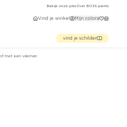
Bekijk onze jobs
Over BOSS paints
Vind je winkel
Mijn colora
vind je schilder
g of met een vakman