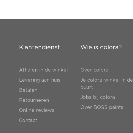
Klantendienst
Wie is colora?
Afhalen in de winkel
Over colora
Levering aan huis
Je colora-winkel in d
buurt
Betalen
Jobs bij colora
Retourneren
Over BOSS paints
Online reviews
Contact