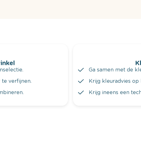
winkel
K
nselectie.
Ga samen met de kleu
te verfijnen.
Krijg kleuradvies op 
ombineren.
Krijg ineens een tec