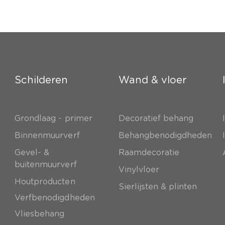
Schilderen
Wand & vloer
Grondlaag - primer
Decoratief behang
e
Binnenmuurverf
Behangbenodigdheden
Gevel- &
Raamdecoratie
buitenmuurverf
Vinylvloer
Houtproducten
Sierlijsten & plinten
Verfbenodigdheden
Vliesbehang