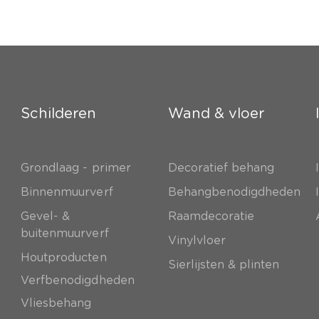
Schilderen
Wand & vloer
Grondlaag - primer
Decoratief behang
e
Binnenmuurverf
Behangbenodigdheden
Gevel- &
Raamdecoratie
buitenmuurverf
Vinylvloer
Houtproducten
Sierlijsten & plinten
Verfbenodigdheden
Vliesbehang