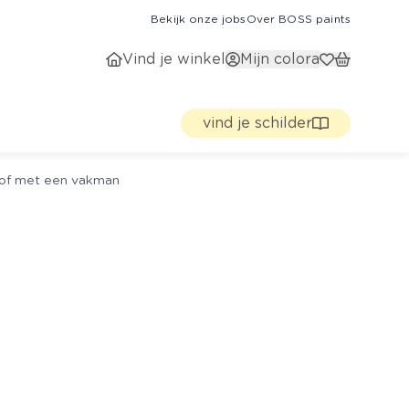
Bekijk onze jobs
Over BOSS paints
Vind je winkel
Mijn colora
vind je schilder
g of met een vakman