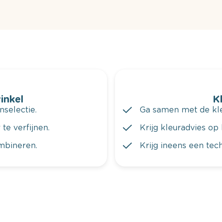
winkel
K
nselectie.
Ga samen met de kleu
te verfijnen.
Krijg kleuradvies op 
ombineren.
Krijg ineens een tec