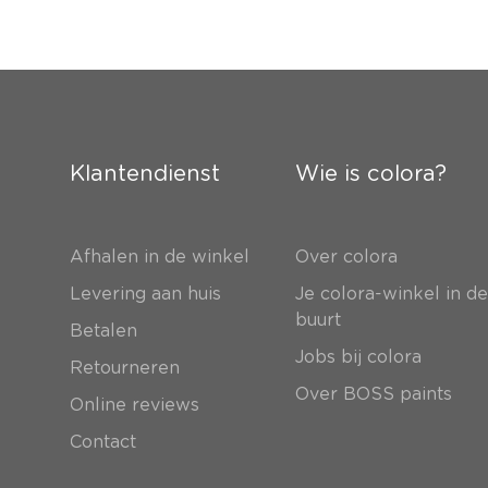
Klantendienst
Wie is colora?
Afhalen in de winkel
Over colora
Levering aan huis
Je colora-winkel in d
buurt
Betalen
Jobs bij colora
Retourneren
Over BOSS paints
Online reviews
Contact