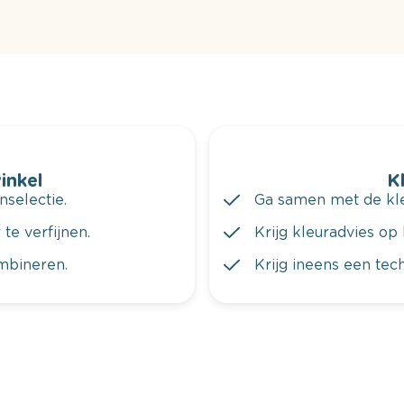
winkel
K
nselectie.
Ga samen met de kleu
te verfijnen.
Krijg kleuradvies op 
ombineren.
Krijg ineens een tec