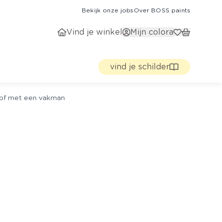
Bekijk onze jobs
Over BOSS paints
Vind je winkel
Mijn colora
vind je schilder
g of met een vakman