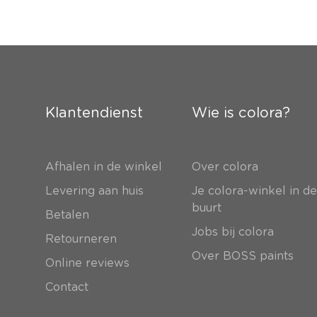
Klantendienst
Wie is colora?
Afhalen in de winkel
Over colora
Levering aan huis
Je colora-winkel in d
buurt
Betalen
Jobs bij colora
Retourneren
Over BOSS paints
Online reviews
Contact