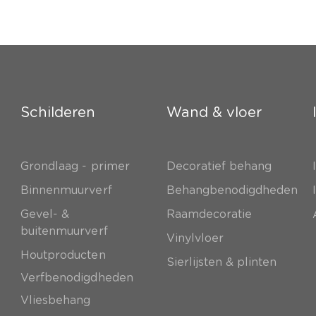
Schilderen
Wand & vloer
Grondlaag - primer
Decoratief behang
e
Binnenmuurverf
Behangbenodigdheden
Gevel- &
Raamdecoratie
buitenmuurverf
Vinylvloer
Houtproducten
Sierlijsten & plinten
Verfbenodigdheden
Vliesbehang