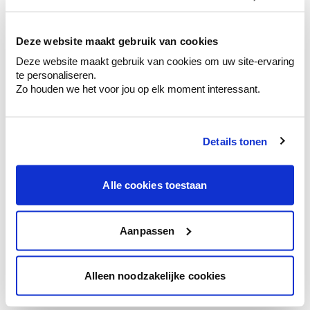
kleurenselectie.
Bekijk er de bijhorende tinten om je kleur
te verfijnen.
Deze website maakt gebruik van cookies
Deze website maakt gebruik van cookies om uw site-ervaring
Krijg persoonlijk advies om kleuren te
te personaliseren.
combineren.
Zo houden we het voor jou op elk moment interessant.
Details tonen
Kleuradvies aan huis
Ga samen met de kleuradviseur door je
Alle cookies toestaan
ruimtes.
Krijg kleuradvies op basis van de lichtinval
en je meubels.
Aanpassen
Krijg ineens een technologische check-up
van je muren.
Alleen noodzakelijke cookies