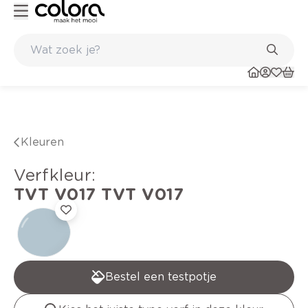
Duurzame kwaliteitsverf voor een langdurig resultaat
Kleuren
verfkleur
:
TVT V017
TVT V017
Bestel een testpotje