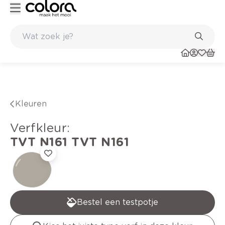
Duurzame kwaliteitsverf voor een langdurig resultaat
Kleuren
verfkleur
:
TVT N161
TVT N161
Bestel een testpotje