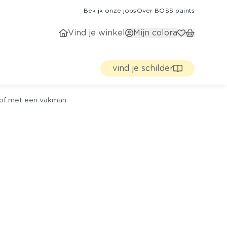
Bekijk onze jobs
Over BOSS paints
Vind je winkel
Mijn colora
vind je schilder
g of met een vakman