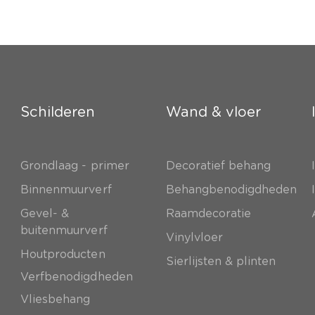
Schilderen
Wand & vloer
Grondlaag - primer
Decoratief behang
e
Binnenmuurverf
Behangbenodigdheden
Gevel- &
Raamdecoratie
buitenmuurverf
Vinylvloer
Houtproducten
Sierlijsten & plinten
Verfbenodigdheden
Vliesbehang