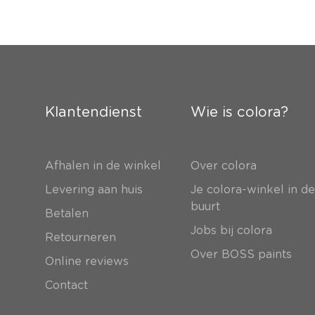
Klantendienst
Wie is colora?
Afhalen in de winkel
Over colora
Levering aan huis
Je colora-winkel in d
buurt
Betalen
Jobs bij colora
Retourneren
Over BOSS paints
Online reviews
Contact