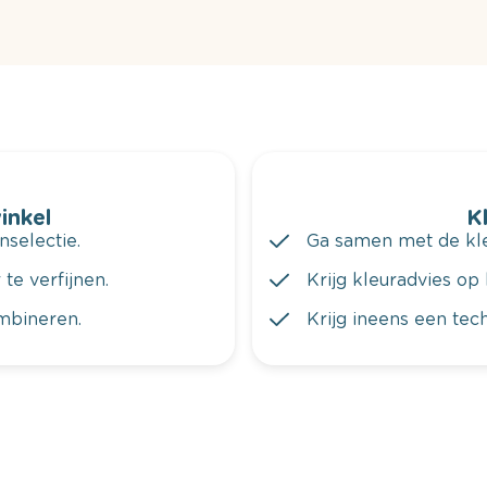
winkel
K
nselectie.
Ga samen met de kleu
te verfijnen.
Krijg kleuradvies op 
ombineren.
Krijg ineens een tec