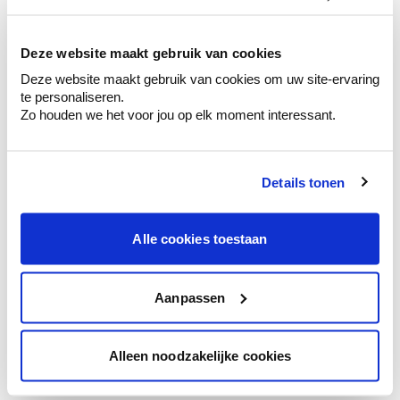
kleurenselectie.
Bekijk er de bijhorende tinten om je kleur
te verfijnen.
Deze website maakt gebruik van cookies
Deze website maakt gebruik van cookies om uw site-ervaring
Krijg persoonlijk advies om kleuren te
te personaliseren.
combineren.
Zo houden we het voor jou op elk moment interessant.
Details tonen
Kleuradvies aan huis
Ga samen met de kleuradviseur door je
Alle cookies toestaan
ruimtes.
Krijg kleuradvies op basis van de lichtinval
en je meubels.
Aanpassen
Krijg ineens een technologische check-up
van je muren.
Alleen noodzakelijke cookies