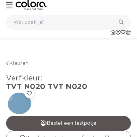
Duurzame kwaliteitsverf voor een langdurig resultaat
Kleuren
verfkleur
:
TVT N020
TVT N020
Bestel een testpotje