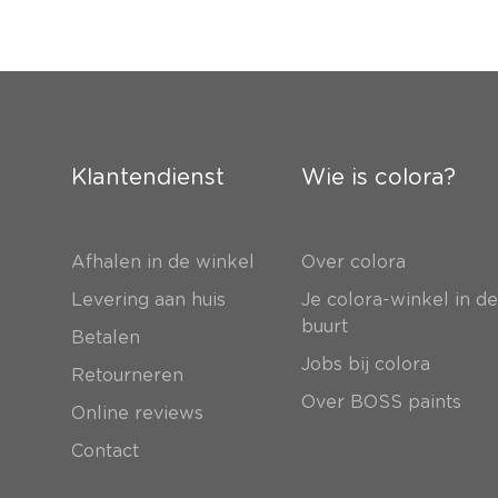
Klantendienst
Wie is colora?
Afhalen in de winkel
Over colora
Levering aan huis
Je colora-winkel in d
buurt
Betalen
Jobs bij colora
Retourneren
Over BOSS paints
Online reviews
Contact