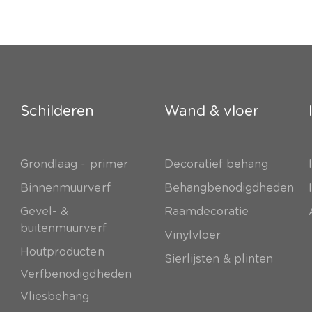
Schilderen
Wand & vloer
Grondlaag - primer
Decoratief behang
e
Binnenmuurverf
Behangbenodigdheden
Gevel- &
Raamdecoratie
buitenmuurverf
Vinylvloer
Houtproducten
Sierlijsten & plinten
Verfbenodigdheden
Vliesbehang