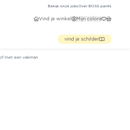
Bekijk onze jobs
Over BOSS paints
Vind je winkel
Mijn colora
vind je schilder
g of met een vakman