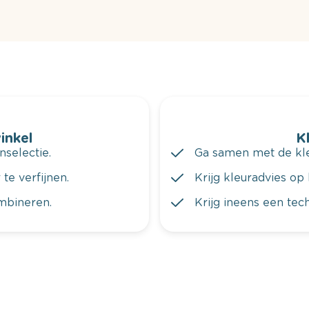
winkel
K
nselectie.
Ga samen met de kleu
te verfijnen.
Krijg kleuradvies op 
ombineren.
Krijg ineens een tec