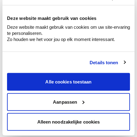
kleurenselectie.
Bekijk er de bijhorende tinten om je kleur
te verfijnen.
Deze website maakt gebruik van cookies
Deze website maakt gebruik van cookies om uw site-ervaring
Krijg persoonlijk advies om kleuren te
te personaliseren.
combineren.
Zo houden we het voor jou op elk moment interessant.
Details tonen
Kleuradvies aan huis
Ga samen met de kleuradviseur door je
Alle cookies toestaan
ruimtes.
Krijg kleuradvies op basis van de lichtinval
en je meubels.
Aanpassen
Krijg ineens een technologische check-up
van je muren.
Alleen noodzakelijke cookies