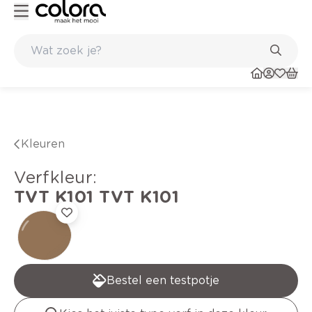
Duurzame kwaliteitsverf voor een langdurig resultaat
Kleuren
verfkleur
:
TVT K101
TVT K101
Bestel een testpotje