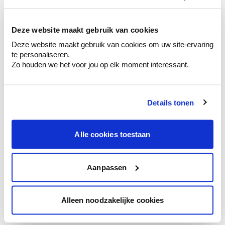
kleurenselectie.
Bekijk er de bijhorende tinten om je kleur
te verfijnen.
Deze website maakt gebruik van cookies
Deze website maakt gebruik van cookies om uw site-ervaring
Krijg persoonlijk advies om kleuren te
te personaliseren.
combineren.
Zo houden we het voor jou op elk moment interessant.
Details tonen
Kleuradvies aan huis
Ga samen met de kleuradviseur door je
Alle cookies toestaan
ruimtes.
Krijg kleuradvies op basis van de lichtinval
en je meubels.
Aanpassen
Krijg ineens een technologische check-up
van je muren.
Alleen noodzakelijke cookies