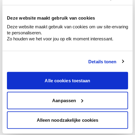
kleurenselectie.
Bekijk er de bijhorende tinten om je kleur
te verfijnen.
Deze website maakt gebruik van cookies
Deze website maakt gebruik van cookies om uw site-ervaring
Krijg persoonlijk advies om kleuren te
te personaliseren.
combineren.
Zo houden we het voor jou op elk moment interessant.
Details tonen
Kleuradvies aan huis
Ga samen met de kleuradviseur door je
Alle cookies toestaan
ruimtes.
Krijg kleuradvies op basis van de lichtinval
en je meubels.
Aanpassen
Krijg ineens een technologische check-up
van je muren.
Alleen noodzakelijke cookies