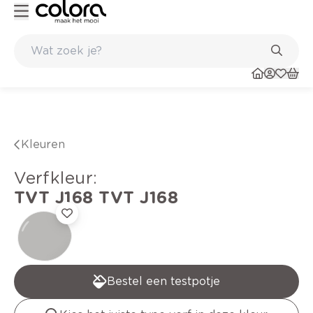
Duurzame kwaliteitsverf voor een langdurig resultaat
Kleuren
verfkleur
:
TVT J168
TVT J168
Bestel een testpotje