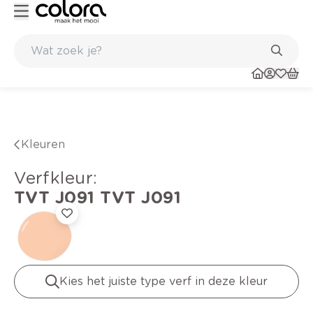
Duurzame kwaliteitsverf voor een langdurig resultaat
Kleuren
verfkleur
:
TVT J091
TVT J091
Kies het juiste type verf in deze kleur