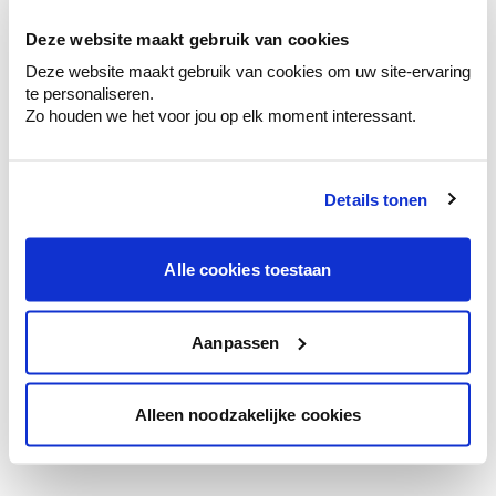
te verfijnen.
Deze website maakt gebruik van cookies
Krijg persoonlijk advies om kleuren te
Deze website maakt gebruik van cookies om uw site-ervaring
combineren.
te personaliseren.
Zo houden we het voor jou op elk moment interessant.
Details tonen
Kleuradvies aan huis
Ga samen met de kleuradviseur door je
ruimtes.
Alle cookies toestaan
Krijg kleuradvies op basis van de lichtinval
en je meubels.
Aanpassen
Krijg ineens een technologische check-up
van je muren.
Alleen noodzakelijke cookies